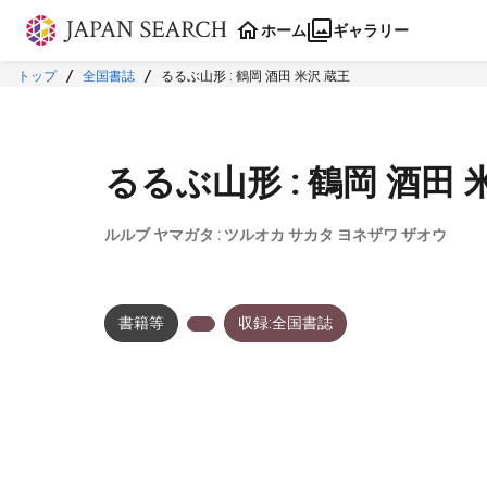
本文に飛ぶ
ホーム
ギャラリー
トップ
全国書誌
るるぶ山形 : 鶴岡 酒田 米沢 蔵王
るるぶ山形 : 鶴岡 酒田 
ルルブ ヤマガタ : ツルオカ サカタ ヨネザワ ザオウ
書籍等
収録:全国書誌