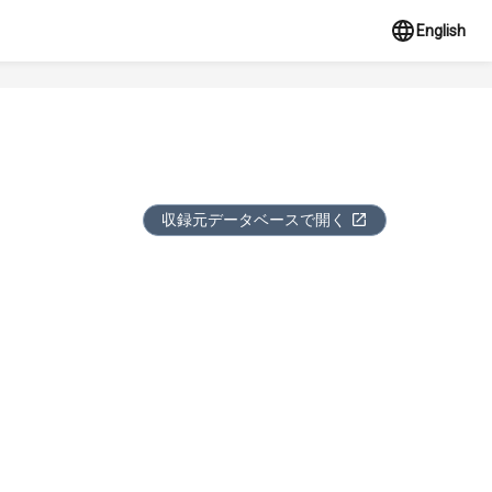
English
収録元データベースで開く