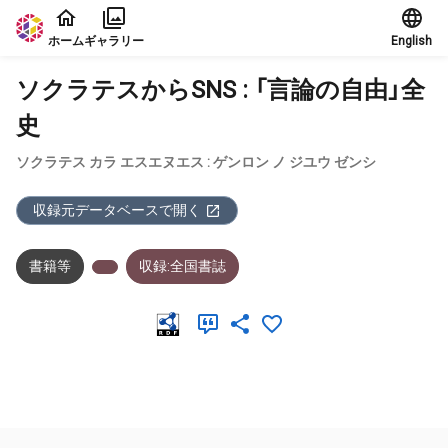
本文に飛ぶ
ホーム
ギャラリー
English
ソクラテスからSNS : 「言論の自由」全
史
ソクラテス カラ エスエヌエス : ゲンロン ノ ジユウ ゼンシ
収録元データベースで開く
書籍等
収録:全国書誌
メタデータ