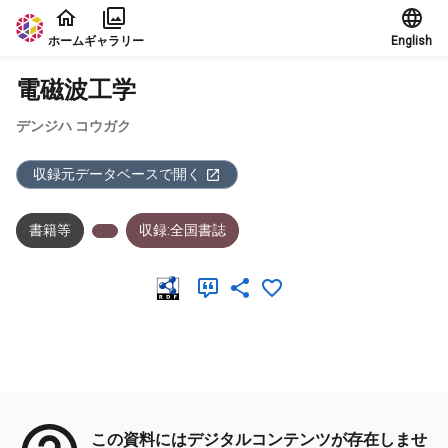
本文に飛ぶ
ホーム
ギャラリー
English
電磁波工学
デンジハ コウガク
収録元データベースで開く
書籍等
収録:全国書誌
メタデータ
この資料にはデジタルコンテンツが存在しませ