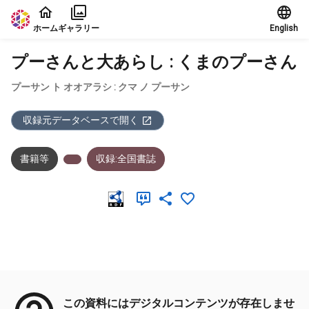
本文に飛ぶ
ホーム
ギャラリー
English
プーさんと大あらし : くまのプーさん
プーサン ト オオアラシ : クマ ノ プーサン
収録元データベースで開く
書籍等
収録:全国書誌
メタデータ
この資料にはデジタルコンテンツが存在しませ