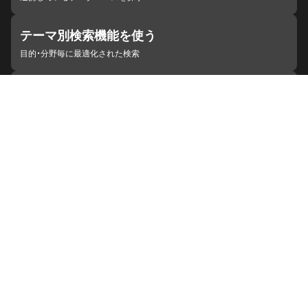
テーマ別検索機能を使う
目的・分野毎に最適化された検索
施設・機関を見つける
ジャパンサーチと連携している組織
ジャパンサーチの概要
ヘルプ
お知らせ
サイトポリシー
お問い合わせ
連携をご希望の機関の方へ
開発者の方へ
ジャパンサーチラボ
YouTube
Facebook
X
Instagram