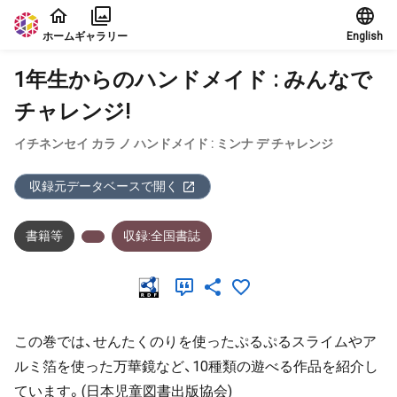
本文に飛ぶ
ホーム
ギャラリー
English
1年生からのハンドメイド : みんなで
チャレンジ!
イチネンセイ カラ ノ ハンドメイド : ミンナ デ チャレンジ
収録元データベースで開く
書籍等
収録:全国書誌
この巻では、せんたくのりを使ったぷるぷるスライムやア
ルミ箔を使った万華鏡など、10種類の遊べる作品を紹介し
ています。(日本児童図書出版協会)