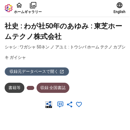
本文に飛ぶ
ホーム
ギャラリー
English
社史 : わが社50年のあゆみ : 東芝ホー
ムテクノ株式会社
シャシ : ワガシャ 50ネン ノ アユミ : トウシバ ホーム テクノ カブシ
キ ガイシャ
収録元データベースで開く
書籍等
収録:全国書誌