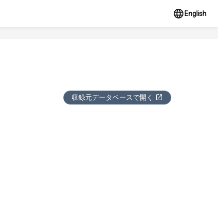
English
収録元データベースで開く