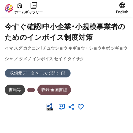
本文に飛ぶ
ホーム
ギャラリー
English
今すぐ確認!中小企業・小規模事業者の
ためのインボイス制度対策
イマ スグ カクニン ! チュウショウ キギョウ ・ ショウキボ ジギョウ
シャ ノ タメノ インボイス セイド タイサク
収録元データベースで開く
書籍等
収録:全国書誌