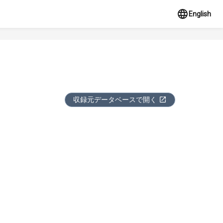
English
収録元データベースで開く