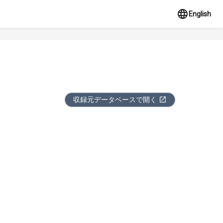
English
収録元データベースで開く