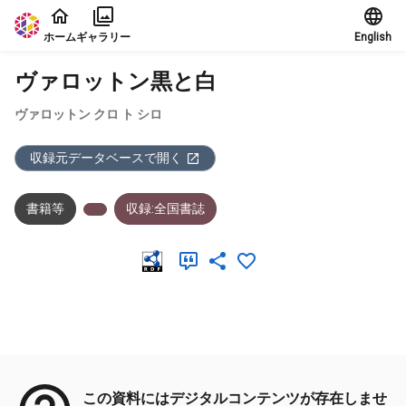
本文に飛ぶ
ホーム
ギャラリー
English
ヴァロットン黒と白
ヴァロットン クロ ト シロ
収録元データベースで開く
書籍等
収録:全国書誌
メタデータ
この資料にはデジタルコンテンツが存在しませ