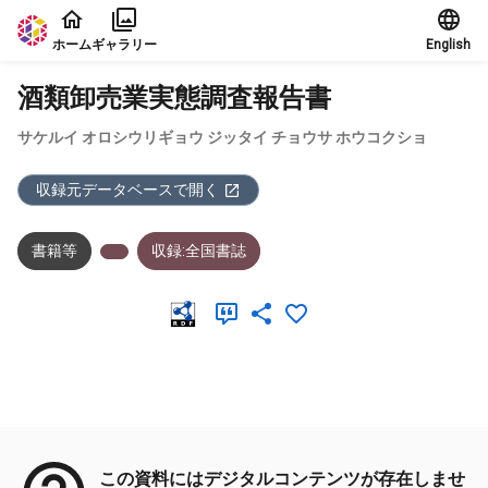
本文に飛ぶ
ホーム
ギャラリー
English
酒類卸売業実態調査報告書
サケルイ オロシウリギョウ ジッタイ チョウサ ホウコクショ
収録元データベースで開く
書籍等
収録:全国書誌
メタデータ
この資料にはデジタルコンテンツが存在しませ