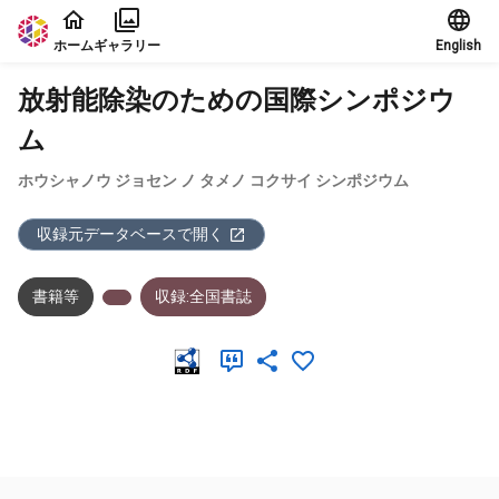
本文に飛ぶ
ホーム
ギャラリー
English
放射能除染のための国際シンポジウ
ム
ホウシャノウ ジョセン ノ タメノ コクサイ シンポジウム
収録元データベースで開く
書籍等
収録:全国書誌
メタデータ