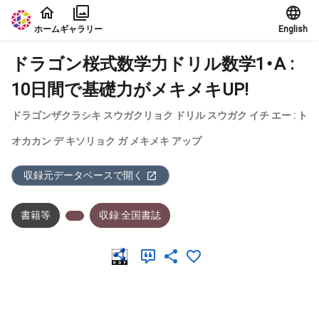
本文に飛ぶ
ホーム
ギャラリー
English
ドラゴン桜式数学力ドリル数学1・A :
10日間で基礎力がメキメキUP!
ドラゴンザクラシキ スウガクリョク ドリル スウガク イチ エー : ト
オカカン デ キソリョク ガ メキメキ アップ
収録元データベースで開く
書籍等
収録:全国書誌