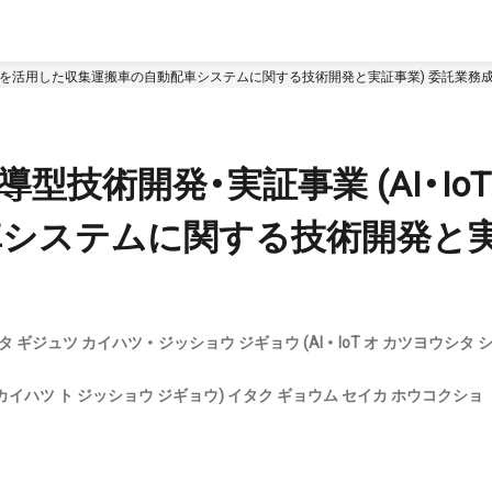
・IoTを活用した収集運搬車の自動配車システムに関する技術開発と実証事業) 委託業務
型技術開発・実証事業 (AI・Io
システムに関する技術開発と実
ギジュツ カイハツ ・ ジッショウ ジギョウ (AI ・ IoT オ カツヨウシタ
 カイハツ ト ジッショウ ジギョウ) イタク ギョウム セイカ ホウコクショ