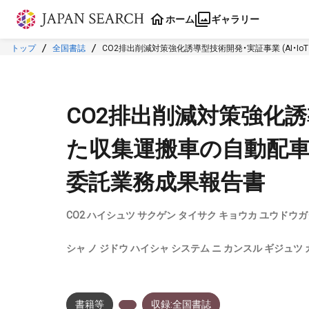
本文に飛ぶ
ホーム
ギャラリー
トップ
全国書誌
CO2排出削減対策強化誘導型技術開発・実証事業 (AI
CO2排出削減対策強化誘導
た収集運搬車の自動配車
委託業務成果報告書
CO2 ハイシュツ サクゲン タイサク キョウカ ユウドウガタ 
シャ ノ ジドウ ハイシャ システム ニ カンスル ギジュツ
書籍等
収録:全国書誌