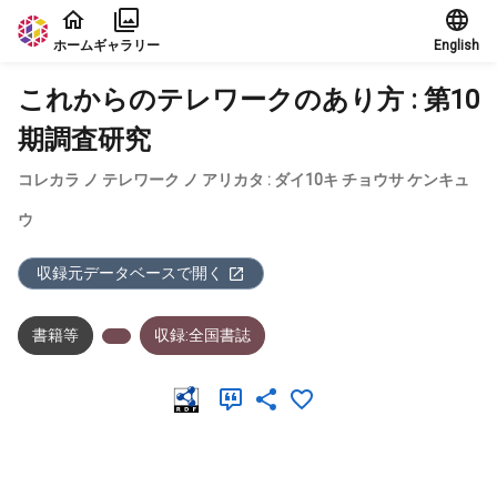
本文に飛ぶ
ホーム
ギャラリー
English
これからのテレワークのあり方 : 第10
期調査研究
コレカラ ノ テレワーク ノ アリカタ : ダイ10キ チョウサ ケンキュ
ウ
収録元データベースで開く
書籍等
収録:全国書誌