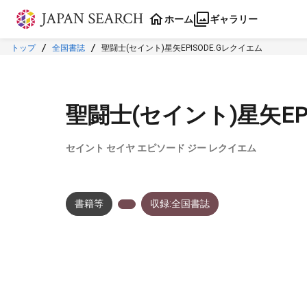
本文に飛ぶ
ホーム
ギャラリー
トップ
全国書誌
聖闘士(セイント)星矢EPISODE.Gレクイエム
聖闘士(セイント)星矢EP
セイント セイヤ エピソード ジー レクイエム
書籍等
収録:全国書誌