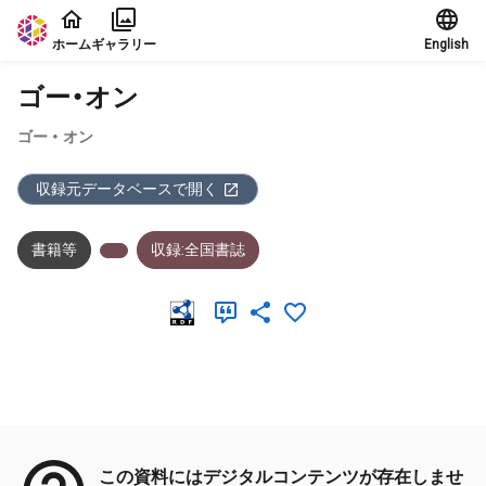
本文に飛ぶ
ホーム
ギャラリー
English
ゴー・オン
ゴー ・ オン
収録元データベースで開く
書籍等
収録:全国書誌
メタデータ
この資料にはデジタルコンテンツが存在しませ