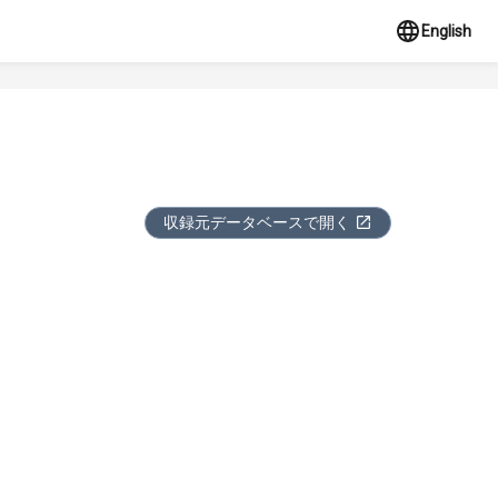
English
収録元データベースで開く