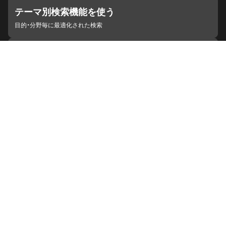
テーマ別検索機能を使う
目的・分野毎に最適化された検索
施設・機関を見つける
ジャパンサーチと連携している組織
ジャパンサーチの概要
ヘルプ
お知らせ
サイトポリシー
お問い合わせ
連携をご希望の機関の方へ
開発者の方へ
ジャパンサーチラボ
YouTube
Facebook
X
Instagram
デジタルアーカイブ推進に関する検討会