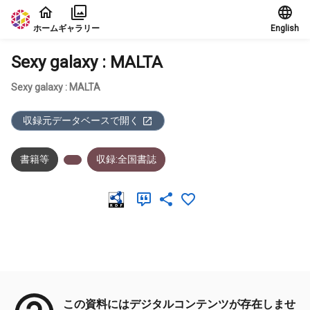
本文に飛ぶ
ホーム
ギャラリー
English
Sexy galaxy : MALTA
Sexy galaxy : MALTA
収録元データベースで開く
書籍等
収録:全国書誌
メタデータ
この資料にはデジタルコンテンツが存在しませ