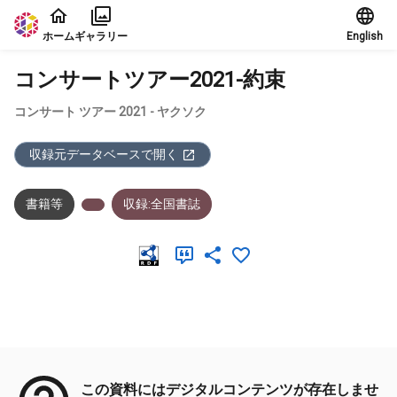
本文に飛ぶ
ホーム
ギャラリー
English
コンサートツアー2021-約束
コンサート ツアー 2021 - ヤクソク
収録元データベースで開く
書籍等
収録:全国書誌
メタデータ
この資料にはデジタルコンテンツが存在しませ