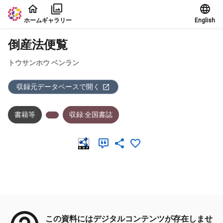
本文に飛ぶ
ホーム
ギャラリー
English
倒産法便覧
トウサンホウ ベンラン
収録元データベースで開く
書籍等
収録:全国書誌
メタデータ
この資料にはデジタルコンテンツが存在しませ