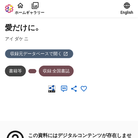
本文に飛ぶ
ホーム
ギャラリー
English
愛だけに。
アイ ダケ ニ
収録元データベースで開く
書籍等
収録:全国書誌
メタデータ
この資料にはデジタルコンテンツが存在しませ