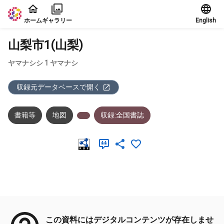
本文に飛ぶ
ホーム
ギャラリー
English
山梨市1(山梨)
ヤマナシシ 1 ヤマナシ
収録元データベースで開く
書籍等
地図
収録:全国書誌
メタデータ
この資料にはデジタルコンテンツが存在しませ