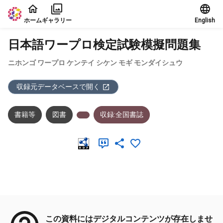
本文に飛ぶ
ホーム
ギャラリー
English
日本語ワープロ検定試験模擬問題集
ニホンゴ ワープロ ケンテイ シケン モギ モンダイシュウ
収録元データベースで開く
書籍等
図書
収録:全国書誌
メタデータ
この資料にはデジタルコンテンツが存在しませ