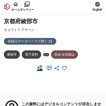
本文に飛ぶ
ホーム
ギャラリー
English
京都府綾部市
キョウトフ アヤベシ
収録元データベースで開く
書籍等
電子資料
収録:全国書誌
メタデータ
この資料にはデジタルコンテンツが存在しませ