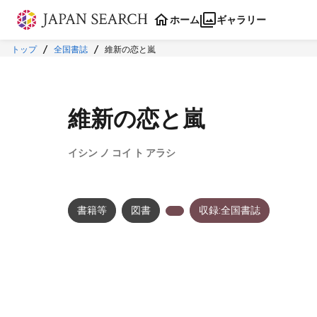
本文に飛ぶ
ホーム
ギャラリー
トップ
全国書誌
維新の恋と嵐
維新の恋と嵐
イシン ノ コイ ト アラシ
書籍等
図書
収録:全国書誌