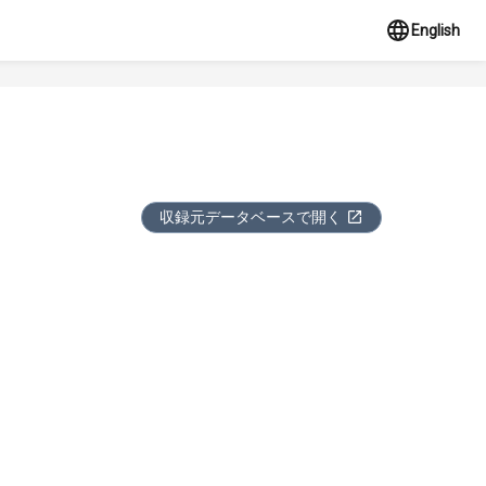
English
収録元データベースで開く