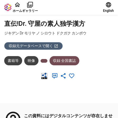
本文に飛ぶ
ホーム
ギャラリー
English
直伝!Dr. 守屋の素人独学漢方
ジキデン Dr モリヤ ノ シロウト ドクガク カンポウ
収録元データベースで開く
書籍等
映像
収録:全国書誌
メタデータ
この資料にはデジタルコンテンツが存在しませ