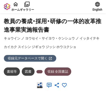
本文に飛ぶ
ホーム
ギャラリー
English
教員の養成・採用・研修の一体的改革推
進事業実施報告書
キョウイン ノ ヨウセイ ・ サイヨウ ・ ケンシュウ ノ イッタイテキ
カイカク スイシン ジギョウ ジッシ ホウコクショ
収録元データベースで開く
書籍等
図書
収録:全国書誌