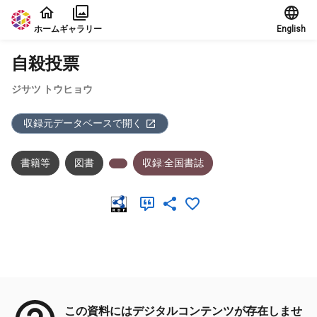
本文に飛ぶ
ホーム
ギャラリー
English
自殺投票
ジサツ トウヒョウ
収録元データベースで開く
書籍等
図書
収録:全国書誌
メタデータ
この資料にはデジタルコンテンツが存在しませ