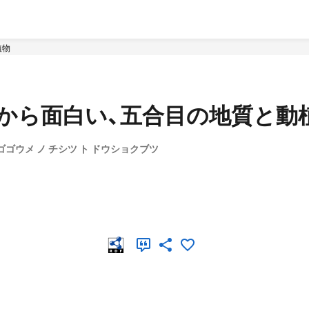
植物
だから面白い、五合目の地質と動
 ゴゴウメ ノ チシツ ト ドウショクブツ