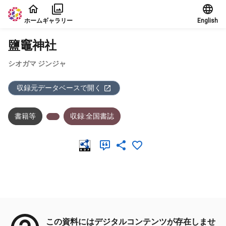
本文に飛ぶ
ホーム
ギャラリー
English
鹽竈神社
シオガマ ジンジャ
収録元データベースで開く
書籍等
収録:全国書誌
メタデータ
この資料にはデジタルコンテンツが存在しませ