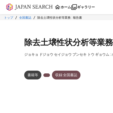
本文に飛ぶ
ホーム
ギャラリー
トップ
全国書誌
除去土壌性状分析等業務 : 報告書
除去土壌性状分析等業務 
ジョキョ ドジョウ セイジョウ ブンセキ トウ ギョウム :
書籍等
収録:全国書誌