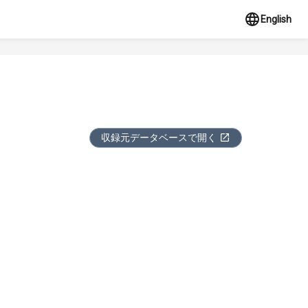
English
収録元データベースで開く