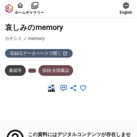
本文に飛ぶ
ホーム
ギャラリー
English
哀しみのmemory
カナシミ ノ memory
収録元データベースで開く
書籍等
収録:全国書誌
メタデータ
この資料にはデジタルコンテンツが存在しませ