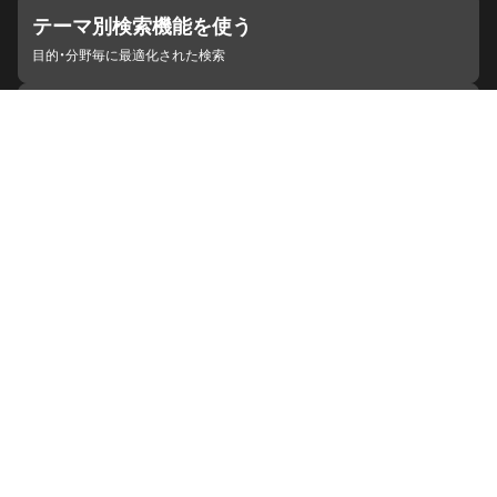
テーマ別検索機能を使う
目的・分野毎に最適化された検索
施設・機関を見つける
ジャパンサーチと連携している組織
ジャパンサーチの概要
ヘルプ
お知らせ
サイトポリシー
お問い合わせ
連携をご希望の機関の方へ
開発者の方へ
ジャパンサーチラボ
YouTube
Facebook
X
Instagram
デジタルアーカイブ推進に関する検討会