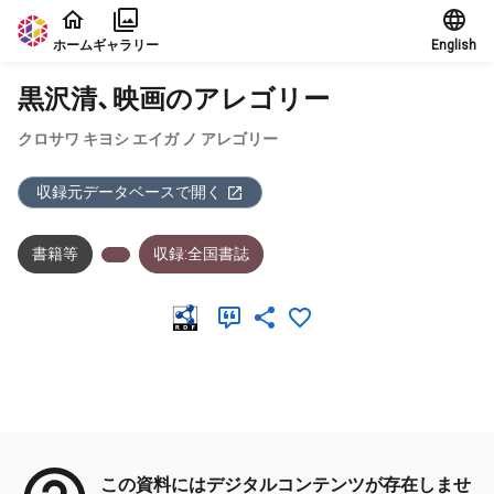
本文に飛ぶ
ホーム
ギャラリー
English
黒沢清、映画のアレゴリー
クロサワ キヨシ エイガ ノ アレゴリー
収録元データベースで開く
書籍等
収録:全国書誌
メタデータ
この資料にはデジタルコンテンツが存在しませ