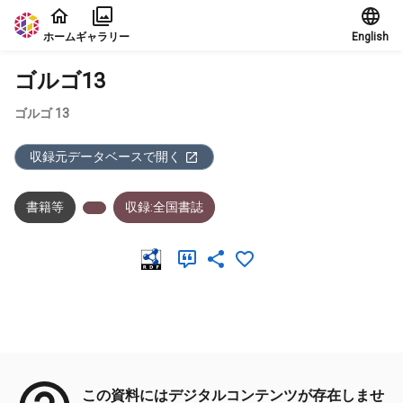
本文に飛ぶ
ホーム
ギャラリー
English
ゴルゴ13
ゴルゴ 13
収録元データベースで開く
書籍等
収録:全国書誌
メタデータ
この資料にはデジタルコンテンツが存在しませ