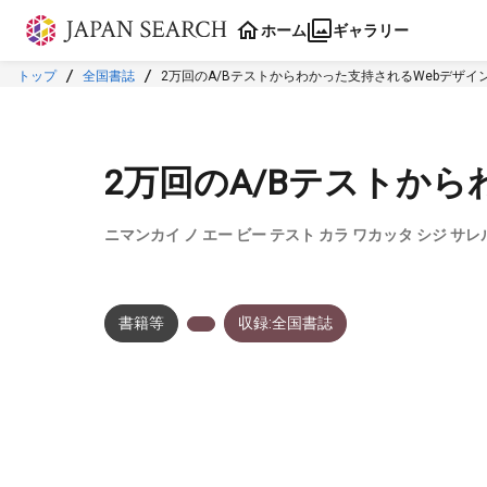
本文に飛ぶ
ホーム
ギャラリー
トップ
全国書誌
2万回のA/Bテストからわかった支持されるWebデザイ
2万回のA/Bテストか
ニマンカイ ノ エー ビー テスト カラ ワカッタ シジ サ
書籍等
収録:全国書誌