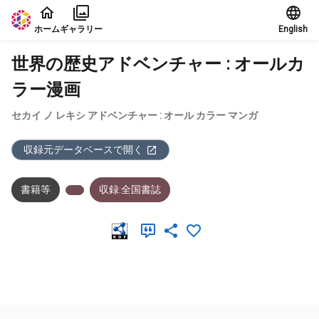
本文に飛ぶ
ホーム
ギャラリー
English
世界の歴史アドベンチャー : オールカ
ラー漫画
セカイ ノ レキシ アドベンチャー : オール カラー マンガ
収録元データベースで開く
書籍等
収録:全国書誌
メタデータ