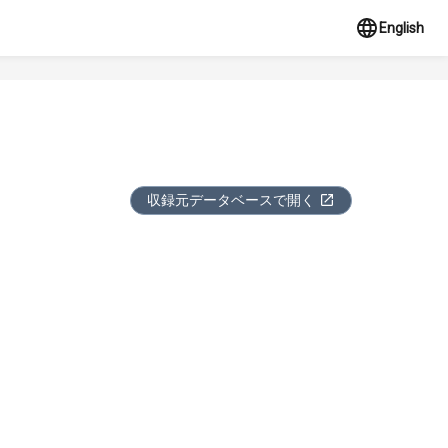
English
収録元データベースで開く