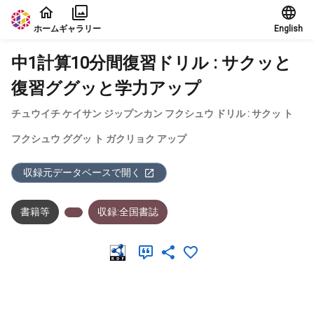
本文に飛ぶ
ホーム
ギャラリー
English
中1計算10分間復習ドリル : サクッと
復習ググッと学力アップ
チュウイチ ケイサン ジップンカン フクシュウ ドリル : サクッ ト
フクシュウ ググッ ト ガクリョク アップ
収録元データベースで開く
書籍等
収録:全国書誌