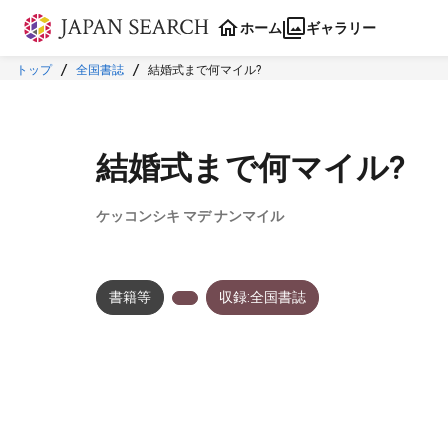
本文に飛ぶ
ホーム
ギャラリー
トップ
全国書誌
結婚式まで何マイル?
結婚式まで何マイル?
ケッコンシキ マデ ナンマイル
書籍等
収録:全国書誌