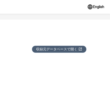
English
収録元データベースで開く