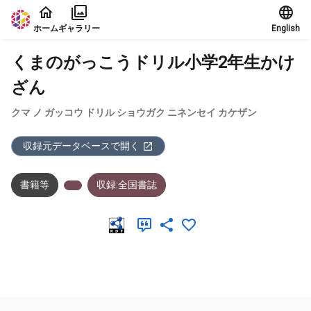
本文に飛ぶ
ホーム
ギャラリー
English
くまのがっこうドリル小学2年生かけ
ざん
クマ ノ ガッコウ ドリル ショウガク ニネンセイ カケザン
収録元データベースで開く
書籍等
収録:全国書誌
メタデータ