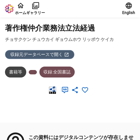
本文に飛ぶ
ホーム
ギャラリー
English
著作権仲介業務法立法経過
チョサクケン チュウカイ ギョウムホウ リッポウ ケイカ
収録元データベースで開く
書籍等
収録:全国書誌
メタデータ
この資料にはデジタルコンテンツが存在しませ