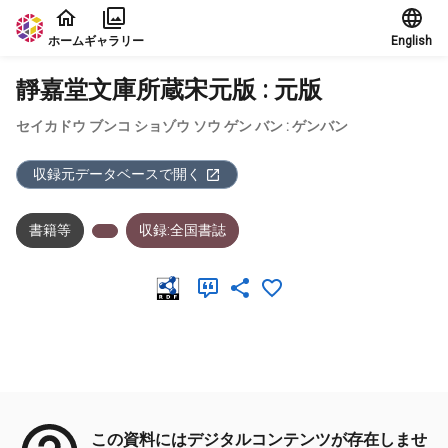
本文に飛ぶ
ホーム
ギャラリー
English
靜嘉堂文庫所蔵宋元版 : 元版
セイカドウ ブンコ ショゾウ ソウ ゲン バン : ゲンバン
収録元データベースで開く
書籍等
収録:全国書誌
メタデータ
この資料にはデジタルコンテンツが存在しませ