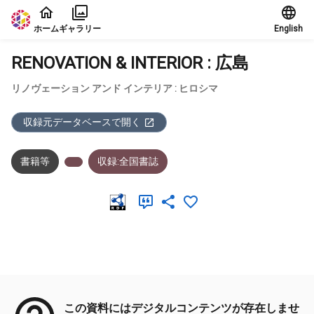
本文に飛ぶ
ホーム
ギャラリー
English
RENOVATION & INTERIOR : 広島
リノヴェーション アンド インテリア : ヒロシマ
収録元データベースで開く
書籍等
収録:全国書誌
メタデータ
この資料にはデジタルコンテンツが存在しませ