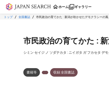
本文に飛ぶ
ホーム
ギャラリー
トップ
全国書誌
市民政治の育てかた : 新潟が吹かせたデモクラシーの風
市民政治の育てかた :
シミン セイジ ノ ソダテカタ : ニイガタ ガ フカセタ デ
書籍等
収録:全国書誌