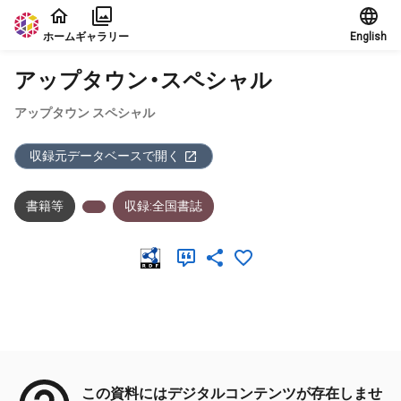
本文に飛ぶ
ホーム
ギャラリー
English
アップタウン・スペシャル
アップタウン スペシャル
収録元データベースで開く
書籍等
収録:全国書誌
メタデータ
この資料にはデジタルコンテンツが存在しませ