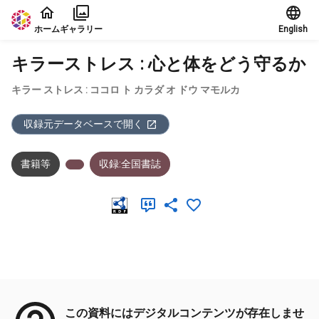
本文に飛ぶ
ホーム
ギャラリー
English
キラーストレス : 心と体をどう守るか
キラー ストレス : ココロ ト カラダ オ ドウ マモルカ
収録元データベースで開く
書籍等
収録:全国書誌
メタデータ
この資料にはデジタルコンテンツが存在しませ